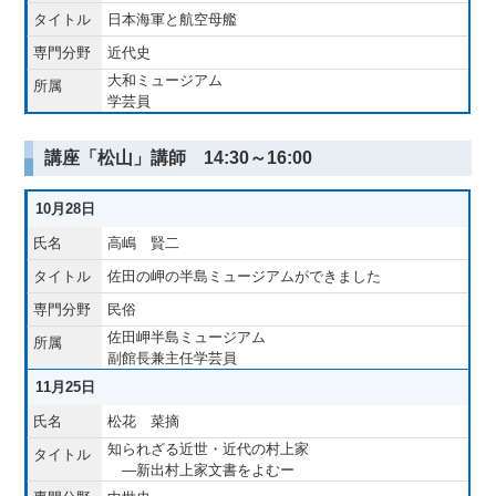
日本海軍と航空母艦
近代史
大和ミュージアム
学芸員
講座「松山」講師 14:30～16:00
10月28日
高嶋 賢二
佐田の岬の半島ミュージアムができました
民俗
佐田岬半島ミュージアム
副館長兼主任学芸員
11月25日
松花 菜摘
知られざる近世・近代の村上家
―新出村上家文書をよむー