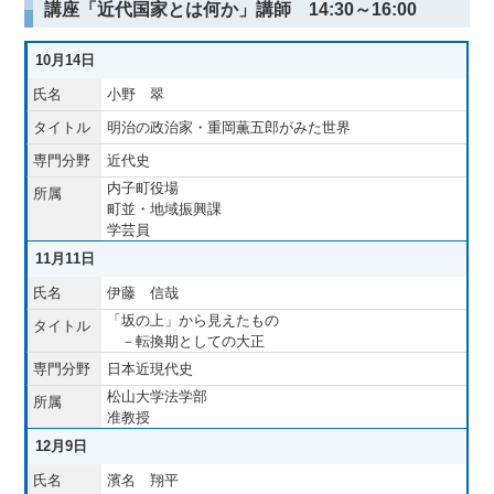
講座「近代国家とは何か」講師 14:30～16:00
10月14日
小野 翠
明治の政治家・重岡薫五郎がみた世界
近代史
内子町役場
町並・地域振興課
学芸員
11月11日
伊藤 信哉
「坂の上」から見えたもの
－転換期としての大正
日本近現代史
松山大学法学部
准教授
12月9日
濱名 翔平