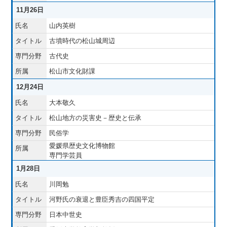
11月26日
山内英樹
古墳時代の松山城周辺
古代史
松山市文化財課
12月24日
大本敬久
松山地方の災害史－歴史と伝承
民俗学
愛媛県歴史文化博物館
専門学芸員
1月28日
川岡勉
河野氏の衰退と豊臣秀吉の四国平定
日本中世史