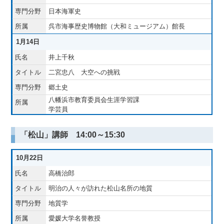
日本海軍史
呉市海事歴史博物館（大和ミュージアム）館長
1月14日
井上千秋
二宮忠八 大空への挑戦
郷土史
八幡浜市教育委員会生涯学習課
学芸員
「松山」講師 14:00～15:30
10月22日
高橋治郎
明治の人々が訪れた松山名所の地質
地質学
愛媛大学名誉教授