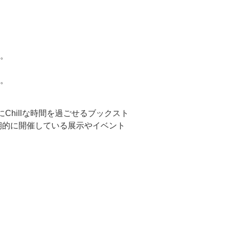
。
。
hillな時間を過ごせるブックスト
期的に開催している展示やイベント