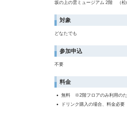
坂の上の雲ミュージアム 2階 （松
対象
どなたでも
参加申込
不要
料金
無料 ※2階フロアのみ利用の
ドリンク購入の場合、料金必要